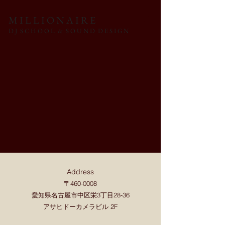
M I L L I O N A I R E
D J S C H O O L & S O U N D D E S I G N
Address
〒460-0008
愛知県名古屋市中区栄3丁目28-36
アサヒドーカメラビル 2F