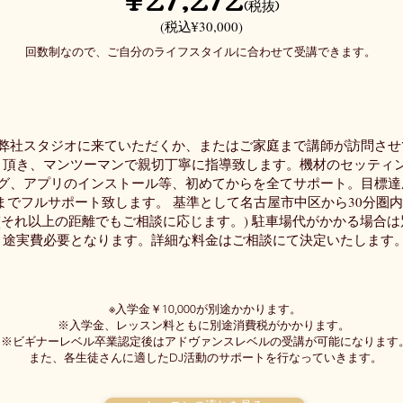
(税抜)
(税込¥30,000)
回数制なので、ご自分のライフスタイルに合わせて受講できます。
弊社スタジオに来ていただくか、またはご家庭まで講師が訪問させ
頂き、マンツーマンで親切丁寧に指導致します。機材のセッティ
グ、アプリのインストール等、初めてからを全てサポート。目標達
までフルサポート致します。 基準として名古屋市中区から30分圏
(それ以上の距離でもご相談に応じます。) 駐車場代がかかる場合は
途実費必要となります。詳細な料金はご相談にて決定いたします
※
入学金￥10,000が別途かかります。
※入学金、レッスン料ともに別途消費税がかかります。
※ビギナーレベル卒業認定後はアドヴァンスレベルの受講が可能になります
また、各生徒さんに適したDJ活動のサポートを行なっていきます。